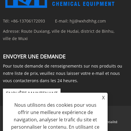
Tél:
+86-13706172093
E-mail:
hjj@wxhdhhg.com
Adresse:
Route Duxiang, ville de Hudai, district de Binhu,
ville de Wuxi
ENVOYER UNE DEMANDE
Pour toute demande de renseignements sur nos produits ou
notre liste de prix, veuillez nous laisser votre e-mail et nous
vous contacterons dans les 24 heures.
ENQUÊTE MAINTENANT
X
Nous utilisons des cookies pour vous
offrir une meilleure expérience de
navigation, analyser le trafic du site et
Links
Sitemap
RSS
XML
politique de confidentialité
personnaliser le contenu. En utilisant ce